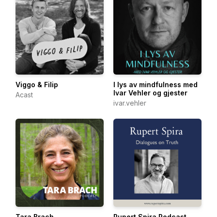
Viggo & Filip
I lys av mindfulness med
Ivar Vehler og gjester
Acast
ivar.vehler
Tara Brach
Rupert Spira Podcast