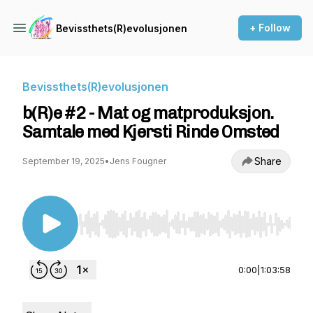
+ Follow
Bevissthets(R)evolusjonen
Bevissthets(R)evolusjonen
b(R)e #2 - Mat og matproduksjon.
Samtale med Kjersti Rinde Omsted
Share
September 19, 2025
•
Jens Fougner
Use Left/Right to seek, Home/End to jump to st
0:00
|
1:03:58