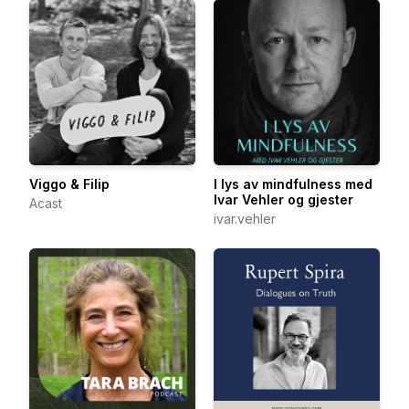
Viggo & Filip
I lys av mindfulness med
Ivar Vehler og gjester
Acast
ivar.vehler