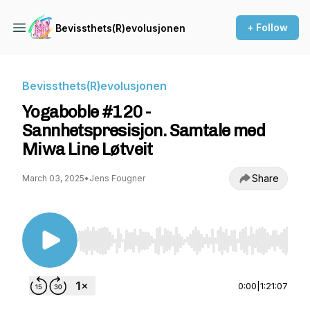
+ Follow
Bevissthets(R)evolusjonen
Bevissthets(R)evolusjonen
Yogaboble #120 -
Sannhetspresisjon. Samtale med
Miwa Line Løtveit
Share
March 03, 2025
•
Jens Fougner
Use Left/Right to seek, Home/End to jump to st
0:00
|
1:21:07