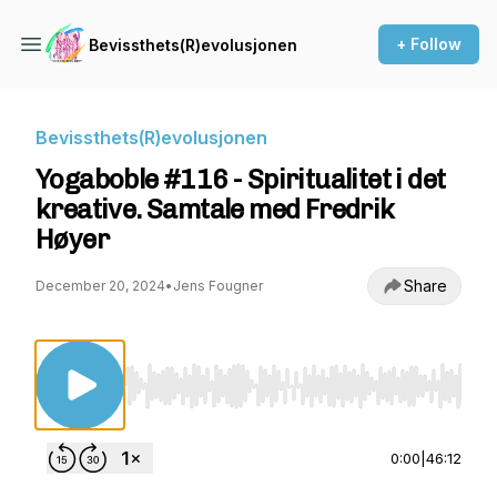
+ Follow
Bevissthets(R)evolusjonen
Bevissthets(R)evolusjonen
Yogaboble #116 - Spiritualitet i det
kreative. Samtale med Fredrik
Høyer
Share
December 20, 2024
•
Jens Fougner
Use Left/Right to seek, Home/End to jump to st
0:00
|
46:12