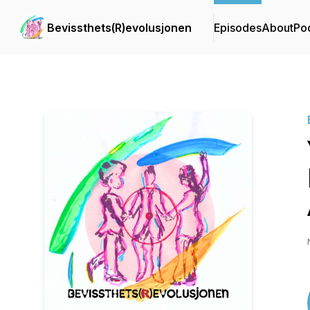
Bevissthets(R)evolusjonen
Episodes
About
Po