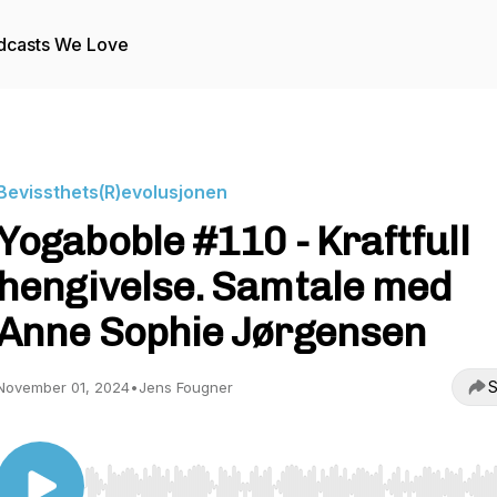
dcasts We Love
Bevissthets(R)evolusjonen
Yogaboble #110 - Kraftfull
hengivelse. Samtale med
Anne Sophie Jørgensen
S
November 01, 2024
•
Jens Fougner