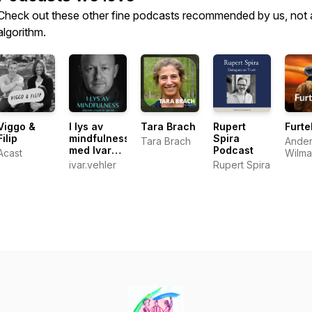
Check out these other fine podcasts recommended by us, not 
algorithm.
Viggo &
I lys av
Tara Brach
Rupert
Furt
Filip
mindfulness
Spira
Tara Brach
Ander
med Ivar
Podcast
Acast
Wilma
Vehler og
ivar.vehler
Rupert Spira
Torst
gjester
Schiø
Worr