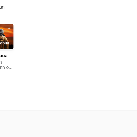
an
ebua
s
nn og
ein
tz
en