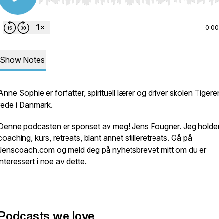
Use Left/Right to seek, Home/End to jump to start o
0:00
Show Notes
Anne Sophie er forfatter, spirituell lærer og driver skolen Tigere
rede i Danmark.
Denne podcasten er sponset av meg! Jens Fougner. Jeg holde
coaching, kurs, retreats, blant annet stilleretreats. Gå på
Jenscoach.com og meld deg på nyhetsbrevet mitt om du er
interessert i noe av dette.
Podcasts we love