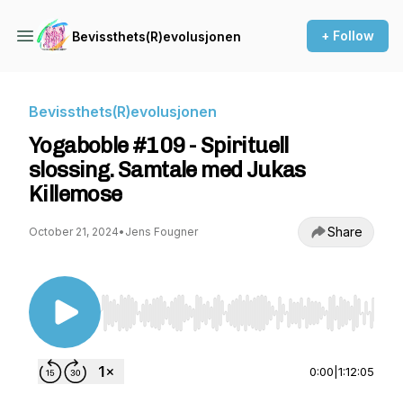
+ Follow
Bevissthets(R)evolusjonen
Bevissthets(R)evolusjonen
Yogaboble #109 - Spirituell
slossing. Samtale med Jukas
Killemose
Share
October 21, 2024
•
Jens Fougner
Use Left/Right to seek, Home/End to jump to st
0:00
|
1:12:05