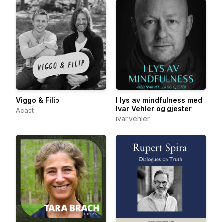
Viggo & Filip
I lys av mindfulness med
Ivar Vehler og gjester
Acast
ivar.vehler