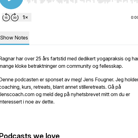
Use Left/Right to seek, Home/End to jump to start o
0:0
Show Notes
Ragnar har over 25 års fartstid med dedikert yogapraksis og ha
mange kloke betraktninger om community og fellesskap.
Denne podcasten er sponset av meg! Jens Fougner. Jeg holde
coaching, kurs, retreats, blant annet stilleretreats. Gå på
Jenscoach.com og meld deg på nyhetsbrevet mitt om du er
interessert i noe av dette.
Podcasts we love