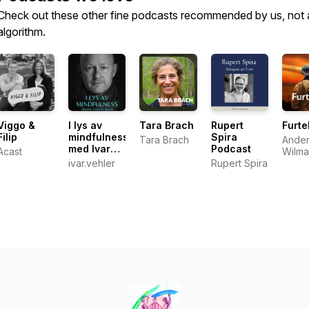
Check out these other fine podcasts recommended by us, not 
algorithm.
Viggo &
I lys av
Tara Brach
Rupert
Furt
Filip
mindfulness
Spira
Tara Brach
Ander
med Ivar
Podcast
Acast
Wilma
Vehler og
ivar.vehler
Rupert Spira
Torst
gjester
Schiø
Worr