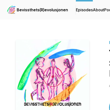
Bevissthets(R)evolusjonen
Episodes
About
Po