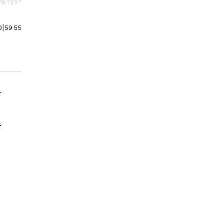
r end. Hold shift to jump forward or backward.
0
|
59:55
r
r