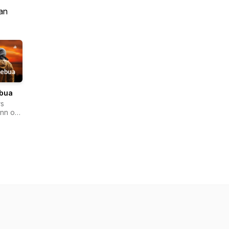
an
ebua
s
nn og
ein
tz
en