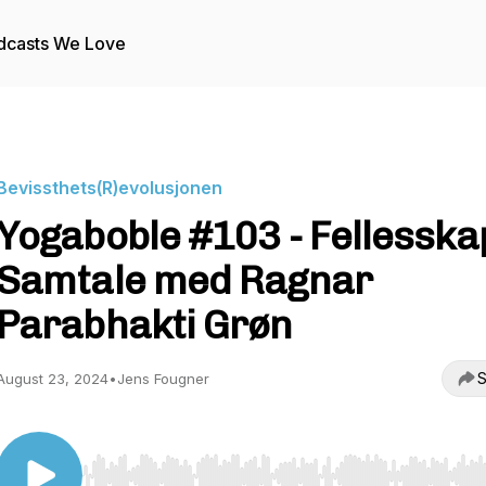
dcasts We Love
Bevissthets(R)evolusjonen
Yogaboble #103 - Fellesska
Samtale med Ragnar
Parabhakti Grøn
S
August 23, 2024
•
Jens Fougner